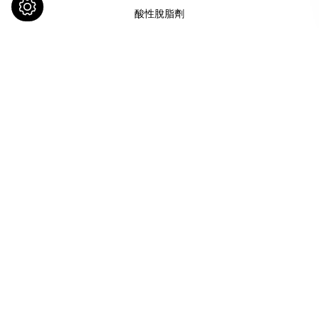
酸性脫脂劑
請與我們聯繫
聯繫我們
436
台中市
清水區
神清路89-1號
追蹤我們
0426200657