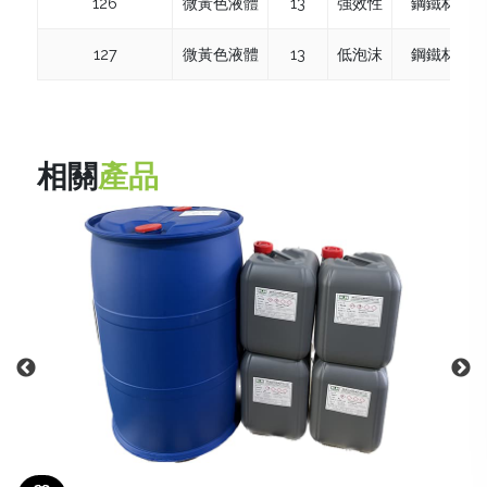
126
微黃色液體
13
強效性
鋼鐵材質電
127
微黃色液體
13
低泡沫
鋼鐵材質電
相關
產品