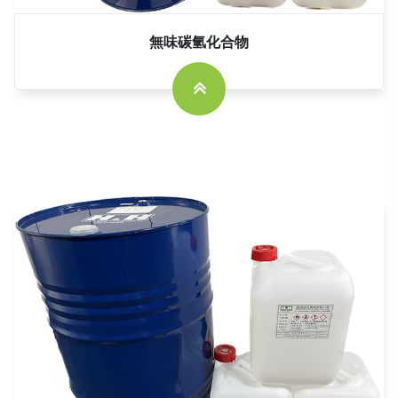
無味碳氫化合物